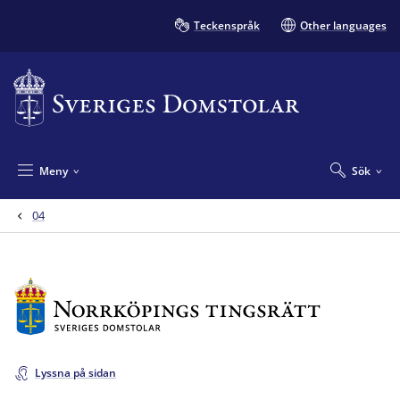
Teckenspråk
Other languages
Meny
Sök
04
Lyssna på sidan