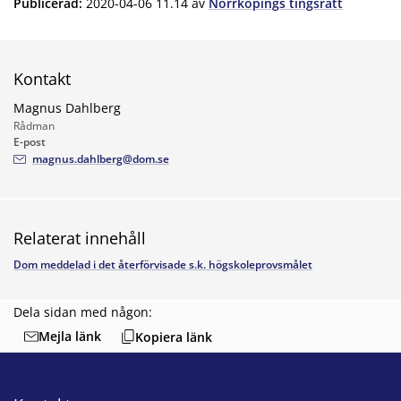
Publicerad
:
2020-04-06 11.14
av
Norrköpings tingsrätt
Kontakt
Magnus Dahlberg
Rådman
E-post
magnus.dahlberg@dom.se
Relaterat innehåll
Dom meddelad i det återförvisade s.k. högskoleprovsmålet
Dela sidan med någon:
Mejla länk
Kopiera länk