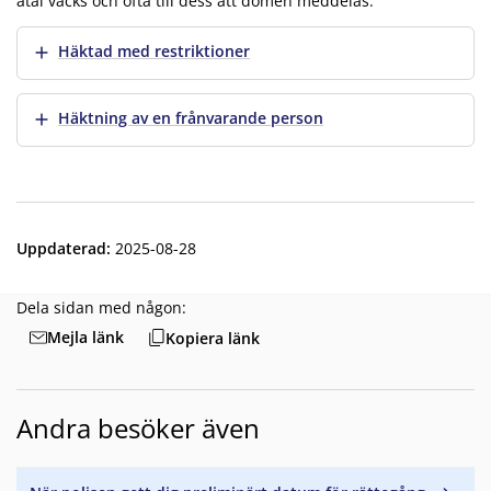
åtal väcks och ofta till dess att domen meddelas.
Visa mer
Häktad med restriktioner
Visa mer
Häktning av en frånvarande person
Uppdaterad
:
2025-08-28
Dela sidan med någon:
Mejla länk
Kopiera länk
Andra besöker även