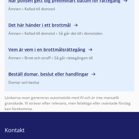
När polisen gett dig preliminärt datum för rättegång
Ämnen
Kallad till domstol
Finns under:
Ämnen, Kallad till domstol
.
Det här händer i ett brottmål
Ämnen
Kallad till domstol
Så går det till i domstolen
Finns under:
Ämnen, Kallad till domstol, Så går det till i domst
Vem är vem i en brottmålsrättegång
Ämnen
Brott och straff
Så går rättegången till
Finns under:
Ämnen, Brott och straff, Så går rättegången till
.
Beställ domar, beslut eller handlingar
Domar och beslut
Finns under:
Domar och beslut
.
Länkarna ovan genereras automatiskt med AI och är inte manuellt
granskade. Vi strävar efter relevans, men felaktiga eller oväntade förslag
kan förekomma.
Kontakt