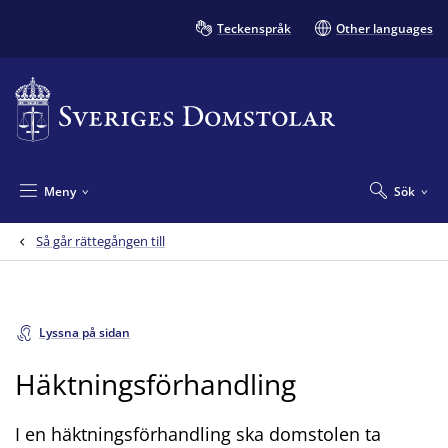
Teckenspråk
Other languages
Meny
Sök
Så går rättegången till
Lyssna på sidan
Häktningsförhandling
I en häktningsförhandling ska domstolen ta