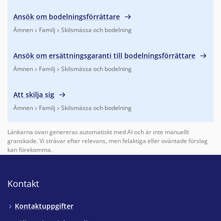
Finns under:
Ämnen, Familj
.
Ansök om bodelningsförrättare
Ämnen
Familj
Skilsmässa och bodelning
Finns under:
Ämnen, Familj, Skilsmässa och bodelning
.
Ansök om ersättningsgaranti till bodelningsförrättare
Ämnen
Familj
Skilsmässa och bodelning
Finns under:
Ämnen, Familj, Skilsmässa och bodelning
.
Att skilja sig
Ämnen
Familj
Skilsmässa och bodelning
Finns under:
Ämnen, Familj, Skilsmässa och bodelning
.
Länkarna ovan genereras automatiskt med AI och är inte manuellt
granskade. Vi strävar efter relevans, men felaktiga eller oväntade förslag
kan förekomma.
Kontakt
Kontaktuppgifter