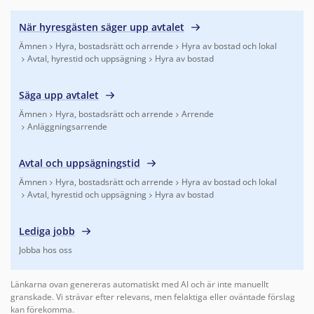
När hyresgästen säger upp avtalet
Ämnen
Hyra, bostadsrätt och arrende
Hyra av bostad och lokal
Avtal, hyrestid och uppsägning
Hyra av bostad
Finns under:
Ämnen, Hyra, bostadsrätt och arrende, Hyra av bo
Säga upp avtalet
Ämnen
Hyra, bostadsrätt och arrende
Arrende
Anläggningsarrende
Finns under:
Ämnen, Hyra, bostadsrätt och arrende, Arrende,
Avtal och uppsägningstid
Ämnen
Hyra, bostadsrätt och arrende
Hyra av bostad och lokal
Avtal, hyrestid och uppsägning
Hyra av bostad
Finns under:
Ämnen, Hyra, bostadsrätt och arrende, Hyra av bo
Lediga jobb
Jobba hos oss
Finns under:
Jobba hos oss
.
Länkarna ovan genereras automatiskt med AI och är inte manuellt
granskade. Vi strävar efter relevans, men felaktiga eller oväntade förslag
kan förekomma.