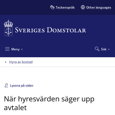
Teckenspråk
Other languages
Meny
Sök
Hyra av bostad
Lyssna på sidan
När hyresvärden säger upp
avtalet