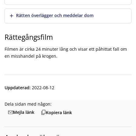
Visa mer
Rätten överlägger och meddelar dom
Rättegångsfilm
Filmen är cirka 24 minuter lång och visar ett påhittat fall om
en misshandel på krogen.
Misshandel på krogen_ Ett mål i tingsrätten (textad)
Uppdaterad
:
2022-08-12
Dela sidan med någon:
Mejla länk
Kopiera länk