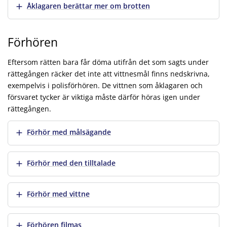
Visa mer
Åklagaren berättar mer om brotten
Förhören
Eftersom rätten bara får döma utifrån det som sagts under
rättegången räcker det inte att vittnesmål finns nedskrivna,
exempelvis i polisförhören. De vittnen som åklagaren och
försvaret tycker är viktiga måste därför höras igen under
rättegången.
Visa mer
Förhör med målsägande
Visa mer
Förhör med den tilltalade
Visa mer
Förhör med vittne
Visa mer
Förhören filmas