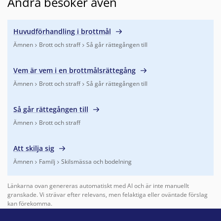
Andra besöker även
Huvudförhandling i brottmål
Ämnen
Brott och straff
Så går rättegången till
Finns under:
Ämnen, Brott och straff, Så går rättegången till
.
Vem är vem i en brottmålsrättegång
Ämnen
Brott och straff
Så går rättegången till
Finns under:
Ämnen, Brott och straff, Så går rättegången till
.
Så går rättegången till
Ämnen
Brott och straff
Finns under:
Ämnen, Brott och straff
.
Att skilja sig
Ämnen
Familj
Skilsmässa och bodelning
Finns under:
Ämnen, Familj, Skilsmässa och bodelning
.
Länkarna ovan genereras automatiskt med AI och är inte manuellt
granskade. Vi strävar efter relevans, men felaktiga eller oväntade förslag
kan förekomma.