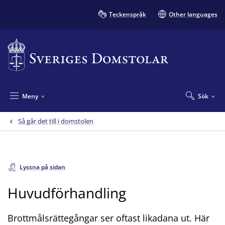
Teckenspråk
Other languages
Meny
Sök
Så går det till i domstolen
Lyssna på sidan
Huvudförhandling
Brottmålsrättegångar ser oftast likadana ut. Här