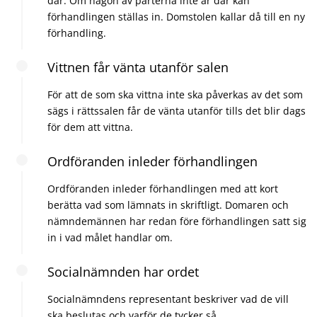
där. Om någon av parterna inte är där kan
förhandlingen ställas in. Domstolen kallar då till en ny
förhandling.
Vittnen får vänta utanför salen
För att de som ska vittna inte ska påverkas av det som
sägs i rättssalen får de vänta utanför tills det blir dags
för dem att vittna.
Ordföranden inleder förhandlingen
Ordföranden inleder förhandlingen med att kort
berätta vad som lämnats in skriftligt. Domaren och
nämndemännen har redan före förhandlingen satt sig
in i vad målet handlar om.
Socialnämnden har ordet
Socialnämndens representant beskriver vad de vill
ska beslutas och varför de tycker så.