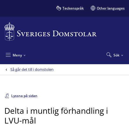
Teckenspråk
Other languages
Meny
Sök
Så går det till i domstolen
Lyssna på sidan
Delta i muntlig förhandling i
LVU-mål