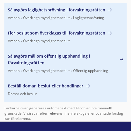
Så avgörs laglighetsprövning i förvaltningsrätten
Ämnen
Överklaga myndighetsbeslut
Laglighetsprövning
Finns under:
Ämnen, Överklaga myndighetsbeslut, Laglighets
Fler beslut som överklagas till förvaltningsrätten
Ämnen
Överklaga myndighetsbeslut
Finns under:
Ämnen, Överklaga myndighetsbeslut
.
Så avgörs mål om offentlig upphandling i
förvaltningsrätten
Ämnen
Överklaga myndighetsbeslut
Offentlig upphandling
Finns under:
Ämnen, Överklaga myndighetsbeslut, Offentlig 
Beställ domar, beslut eller handlingar
Domar och beslut
Finns under:
Domar och beslut
.
Länkarna ovan genereras automatiskt med AI och är inte manuellt
granskade. Vi strävar efter relevans, men felaktiga eller oväntade förslag
kan förekomma.