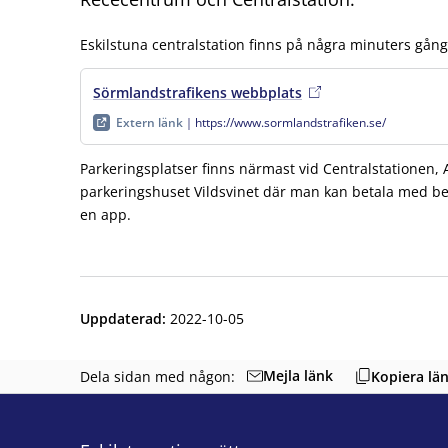
Eskilstuna centralstation finns på några minuters gån
Sörmlandstrafikens webbplats
, extern länk
, öppnas 
Extern länk
https://www.sormlandstrafiken.se/
Parkeringsplatser finns närmast vid Centralstationen, 
parkeringshuset Vildsvinet där man kan betala med betal
en app.
Uppdaterad
:
2022-10-05
Mejla länk
Dela sidan med någon:
Kopiera lä