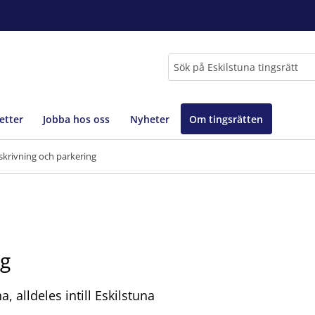
Sök
etter
Jobba hos oss
Nyheter
Om tingsrätten
krivning och parkering
ng
a, alldeles intill Eskilstuna