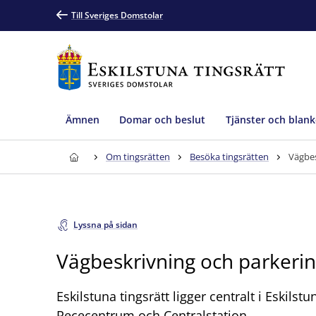
Till Sveriges Domstolar
Ämnen
Domar och beslut
Tjänster och blank
Om tingsrätten
Besöka tingsrätten
Vägbes
Lyssna på sidan
Vägbeskrivning och parkeri
Eskilstuna tingsrätt ligger centralt i Eskilstun
Rececentrum och Centralstation.