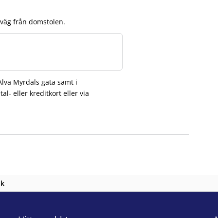
gväg från domstolen.
i ny flik
Alva Myrdals gata samt i
- eller kreditkort eller via
nk