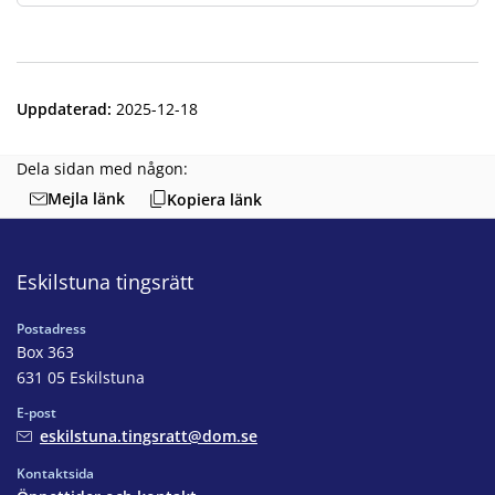
Finns under:
Other languages, Riekti geavahit sámegiela duopmostuoluin
.
Uppdaterad
:
2025-12-18
Dela sidan med någon:
Mejla länk
Kopiera länk
Eskilstuna tingsrätt
Postadress
Box 363
631 05 Eskilstuna
E-post
eskilstuna.tingsratt@dom.se
Kontaktsida