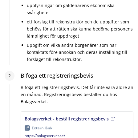
upplysningar om gäldenärens ekonomiska
svårigheter
ett förslag till rekonstruktör och de uppgifter som
behövs för att rätten ska kunna bedöma personens
lämplighet för uppdraget
uppgift om vilka andra borgenärer som har
kontaktats före ansökan och deras inställning till
förslaget till rekonstruktör.
Steg
Bifoga ett registreringsbevis
2
:
2
Bifoga ett registreringsbevis. Det får inte vara äldre än
en månad. Registreringsbevis beställer du hos
Bolagsverket.
Bolagsverket - beställ registreringsbevis
, extern länk
,
Extern länk
https://bolagsverket.se/