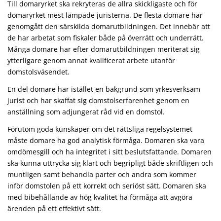
Till domaryrket ska rekryteras de allra skickligaste och för
domaryrket mest lämpade juristerna. De flesta domare har
genomgått den särskilda domarutbildningen. Det innebär att
de har arbetat som fiskaler både på överrätt och underrätt.
Många domare har efter domarutbildningen meriterat sig
ytterligare genom annat kvalificerat arbete utanför
domstolsväsendet.
En del domare har istället en bakgrund som yrkesverksam
jurist och har skaffat sig domstolserfarenhet genom en
anställning som adjungerat råd vid en domstol.
Förutom goda kunskaper om det rättsliga regelsystemet
måste domare ha god analytisk förmåga. Domaren ska vara
omdömesgill och ha integritet i sitt beslutsfattande. Domaren
ska kunna uttrycka sig klart och begripligt både skriftligen och
muntligen samt behandla parter och andra som kommer
inför domstolen på ett korrekt och seriöst sätt. Domaren ska
med bibehållande av hög kvalitet ha förmåga att avgöra
ärenden på ett effektivt sätt.