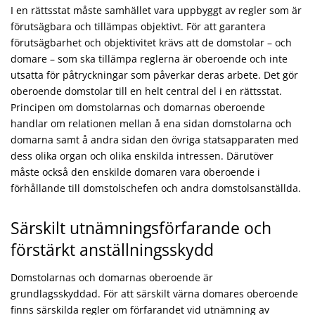
I en rättsstat måste samhället vara uppbyggt av regler som är
förutsägbara och tillämpas objektivt. För att garantera
förutsägbarhet och objektivitet krävs att de domstolar – och
domare – som ska tillämpa reglerna är oberoende och inte
utsatta för påtryckningar som påverkar deras arbete. Det gör
oberoende domstolar till en helt central del i en rättsstat.
Principen om domstolarnas och domarnas oberoende
handlar om relationen mellan å ena sidan domstolarna och
domarna samt å andra sidan den övriga statsapparaten med
dess olika organ och olika enskilda intressen. Därutöver
måste också den enskilde domaren vara oberoende i
förhållande till domstolschefen och andra domstolsanställda.
Särskilt utnämningsförfarande och
förstärkt anställningsskydd
Domstolarnas och domarnas oberoende är
grundlagsskyddad. För att särskilt värna domares oberoende
finns särskilda regler om förfarandet vid utnämning av