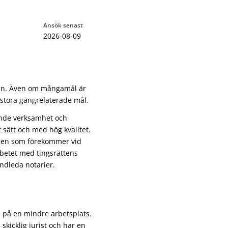
Ansök senast
2026-08-09
den. Även om mångamål är
 stora gängrelaterade mål.
ande verksamhet och
t sätt och med hög kvalitet.
nden som förekommer vid
rbetet med tingsrättens
andleda notarier.
s på en mindre arbetsplats.
 skicklig jurist och har en