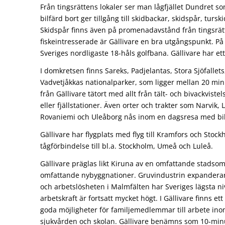
Från tingsrättens lokaler ser man lågfjället Dundret s
bilfärd bort ger tillgång till skidbackar, skidspår, turs
Skidspår finns även på promenadavstånd från tingsrätt
fiskeintresserade är Gällivare en bra utgångspunkt. På 
Sveriges nordligaste 18-håls golfbana. Gällivare har ett
I domkretsen finns Sareks, Padjelantas, Stora Sjöfalle
Vadvetjåkkas nationalparker, som ligger mellan 20 minu
från Gällivare tätort med allt från tält- och bivackvistel
eller fjällstationer. Även orter och trakter som Narvik, 
Rovaniemi och Uleåborg nås inom en dagsresa med bil
Gällivare har flygplats med flyg till Kramfors och Stock
tågförbindelse till bl.a. Stockholm, Umeå och Luleå.
Gällivare präglas likt Kiruna av en omfattande stadso
omfattande nybyggnationer. Gruvindustrin expanderar
och arbetslösheten i Malmfälten har Sveriges lägsta n
arbetskraft är fortsatt mycket högt. I Gällivare finns ett
goda möjligheter för familjemedlemmar till arbete ino
sjukvården och skolan. Gällivare benämns som 10-min