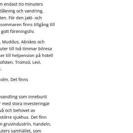
om endast tio minuters
kidåkning och vandring.
en. För den jakt- och
sommaren finns tillgång till
 gott föreningsliv.
ts, Muddus, Abiskos och
ter till två timmar bilresa
ser till helpension på hotell
Lofoten, Tromsö, Levi,
.
holm. Det finns
mvandling som inneburit
 med stora investeringar
ivå och behovet av
 större sjukhus. Det finn
m gruvindustrin, handeln,
uters samhället, som