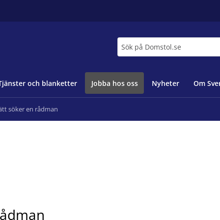
Sök
Tjänster och blanketter
Jobba hos oss
Nyheter
Om Sver
rätt söker en rådman
 rådman