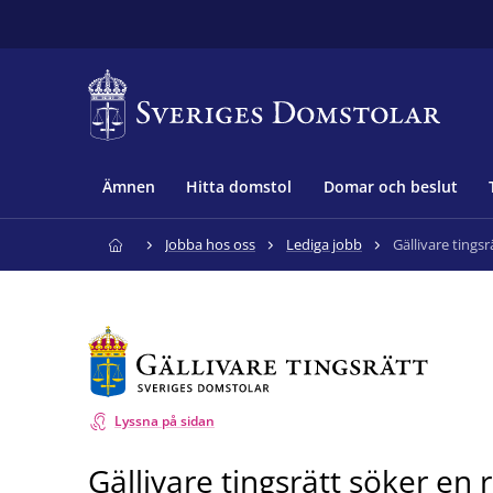
Ämnen
Hitta domstol
Domar och beslut
Jobba hos oss
Lediga jobb
Gällivare tings
Lyssna på sidan
Gällivare tingsrätt söker en