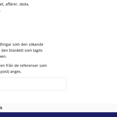
t, affärer, skola,
.
ndlingar som den sökande
 den blankett som tagits
ken.
en från de referenser som
-post) anges.
nk