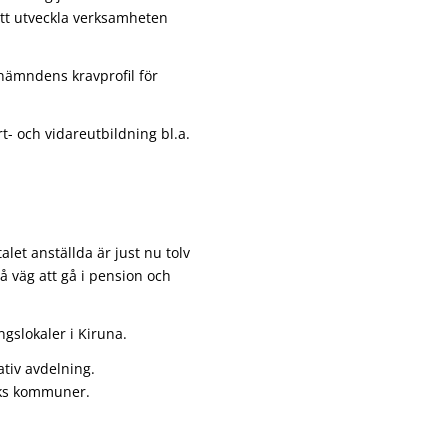
att utveckla verksamheten
nämndens kravprofil för
rt- och vidareutbildning bl.a.
alet anställda är just nu tolv
 väg att gå i pension och
ngslokaler i Kiruna.
tiv avdelning.
kks kommuner.