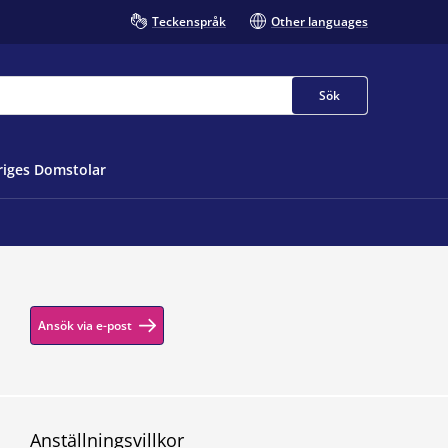
Teckenspråk
Other languages
Sök
iges Domstolar
Ansök via e-post
Anställningsvillkor