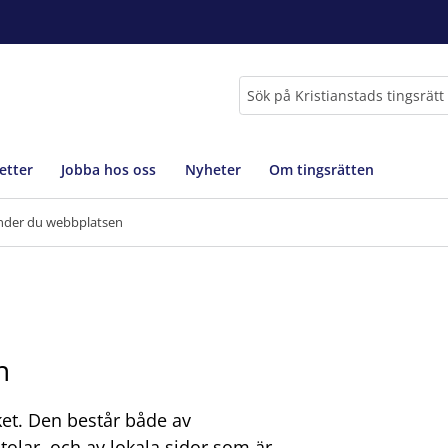
Sök
etter
Jobba hos oss
Nyheter
Om tingsrätten
nder du webbplatsen
n
et. Den består både av
lar, och av lokala sidor som är