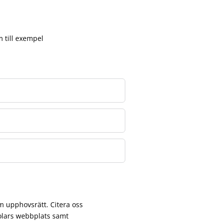
m till exempel
m upphovsrätt. Citera oss
tolars webbplats samt