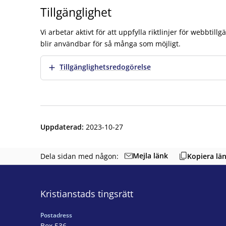
Tillgänglighet
Vi arbetar aktivt för att uppfylla riktlinjer för webbtil
blir användbar för så många som möjligt.
Visa mer
Tillgänglighetsredogörelse
Uppdaterad
:
2023-10-27
Mejla länk
Dela sidan med någon:
Kopiera lä
Kristianstads tingsrätt
Postadress
Box 536