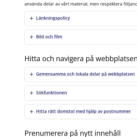
använda delar av vårt material, men respektera följand
Visa mer
Länkningspolicy
Visa mer
Bild och film
Hitta och navigera på webbplatse
Visa mer
Gemensamma och lokala delar på webbplatsen
Visa mer
Sökfunktionen
Visa mer
Hitta rätt domstol med hjälp av postnummer
Prenumerera på nytt innehåll