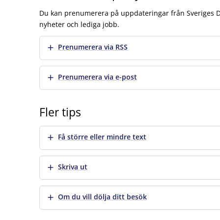
Du kan prenumerera på uppdateringar från Sveriges Do
nyheter och lediga jobb.
Visa mer
Prenumerera via RSS
Visa mer
Prenumerera via e-post
Fler tips
Visa mer
Få större eller mindre text
Visa mer
Skriva ut
Visa mer
Om du vill dölja ditt besök