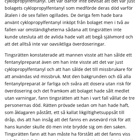
cyklopropylfentanyl. Det var därför inte bevisat att det var just
bolagets cyklopropylfentanyl som medförde deras död varför
åtalen i de sex fallen ogillades. De övriga fem hade bara
använt cyklopropylfentanyl inköpt från bolaget men i två av
fallen var omständigheterna sådana att tingsrätten inte
kunde utesluta att de avlida hade valt att begå självmord och
att det alltså inte var oavsiktliga överdoseringar.
Tingsrätten konstaterade att mannen visste att han sålde ett
fentanylpreparat även om han inte visste att det var just
cyklopropylfentanyl och att han sålde det till missbrukare för
att användas vid missbruk. Mot den bakgrunden och då alla
fentanylpreparat är farliga och svåra att dosera utan risk för
överdosering och det framkom att bolaget hade sålt medlet
utan varningar, fann tingsrätten att han i vart fall vållat de tre
personernas död. Rätten prövade sedan om han hade haft,
som åklagaren påstått, ett så kallat likgiltighetsuppsåt till
dråp, dvs att han insåg att det fanns en avsevärd risk för att
hans kunder skulle dö men inte brydde sig om den saken.
Tingsrätten fann att han måste ha förstått att det fanns viss