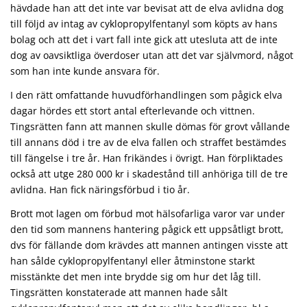
hävdade han att det inte var bevisat att de elva avlidna dog
till följd av intag av cyklopropylfentanyl som köpts av hans
bolag och att det i vart fall inte gick att utesluta att de inte
dog av oavsiktliga överdoser utan att det var självmord, något
som han inte kunde ansvara för.
I den rätt omfattande huvudförhandlingen som pågick elva
dagar hördes ett stort antal efterlevande och vittnen.
Tingsrätten fann att mannen skulle dömas för grovt vållande
till annans död i tre av de elva fallen och straffet bestämdes
till fängelse i tre år. Han frikändes i övrigt. Han förpliktades
också att utge 280 000 kr i skadestånd till anhöriga till de tre
avlidna. Han fick näringsförbud i tio år.
Brott mot lagen om förbud mot hälsofarliga varor var under
den tid som mannens hantering pågick ett uppsåtligt brott,
dvs för fällande dom krävdes att mannen antingen visste att
han sålde cyklopropylfentanyl eller åtminstone starkt
misstänkte det men inte brydde sig om hur det låg till.
Tingsrätten konstaterade att mannen hade sålt