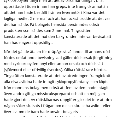
cyklopropylfentanyl men att det av olika handlingar, bl.a.
upprättade i tiden innan han greps, inte framgick annat än
att det han hade beställt från en leverantör i Kina var det
lagliga medlet 2-me-maf och att han också trodde att det var
det han sålde. På bolagets hemsida benämndes också
produkten som såldes som 2-me-maf. Tingsrätten
konstaterade att det mot den bakgrunden inte var bevisat att
han hade agerat uppsåtligt.
När det gällde åtalen för dråp/grovt vållande till annans död
fördes omfattande bevisning vad gäller dödsorsak (förgiftning
med cyklopropylfentanyl eller annan orsak) och dödssätt
(självmord eller ofrivillig överdos). Olika rättsläkare hördes.
Tingsrätten konstaterade att det av utredningen framgick att
alla elva avlidna hade intagit cyklopropylfentanyl som köpts
från mannens bolag men också att fem av dem hade intagit
även andra giftiga missbrukspreparat och att en möjligen
hade gjort det. Av rättsläkarnas uppgifter gick det inte att dra
någon säker slutsats i frågan om de sex skulle ha avlidit eller
överlevt om de bara hade använt bolagets