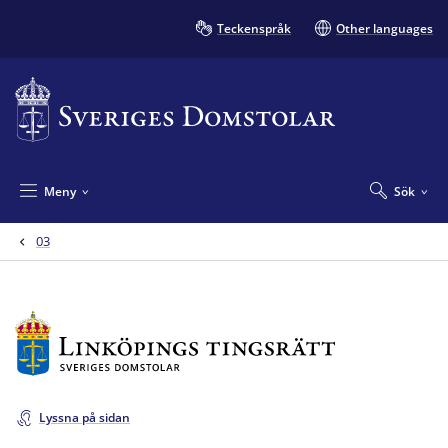
Teckenspråk
Other languages
Meny
Sök
03
Lyssna på sidan