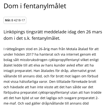
Dom i fentanylmålet
Mål:
B 4218-17
Linköpings tingsrätt meddelade idag den 26 mars
dom i det s.k. fentanylmålet.
I rättegången stod en 26-årig man från Motala åtalad för att
under hösten 2017 ha hanterat och via internet genom ett
bolag sålt missbruksdrogen cyklopropylfentanyl vilket enligt
åtalet ledde till att elva av hans kunder avled efter att ha
intagit preparatet. Han åtalades för dråp, alternativt grovt
vållande till annans död, och för brott mot lagen om förbud
mot vissa hälsofarliga varor. Den tilltalade förnekade brott
och hävdade att han inte visste att det han sålde var det
förbjudna preparatet cyklopropylfentanyl utan att han trodde
att det han bjöd ut var det lagliga och svagare preparatet 2-
me-maf. Och vad gäller dråp/vållande till annans död