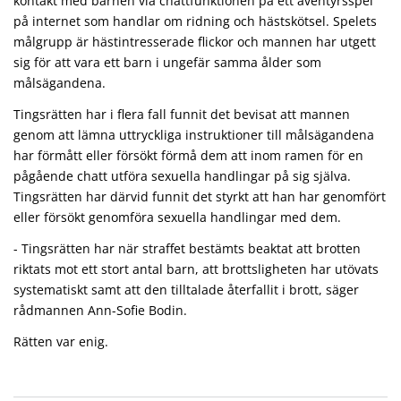
kontakt med barnen via chattfunktionen på ett äventyrsspel
på internet som handlar om ridning och hästskötsel. Spelets
målgrupp är hästintresserade flickor och mannen har utgett
sig för att vara ett barn i ungefär samma ålder som
målsägandena.
Tingsrätten har i flera fall funnit det bevisat att mannen
genom att lämna uttryckliga instruktioner till målsägandena
har förmått eller försökt förmå dem att inom ramen för en
pågående chatt utföra sexuella handlingar på sig själva.
Tingsrätten har därvid funnit det styrkt att han har genomfört
eller försökt genomföra sexuella handlingar med dem.
- Tingsrätten har när straffet bestämts beaktat att brotten
riktats mot ett stort antal barn, att brottsligheten har utövats
systematiskt samt att den tilltalade återfallit i brott, säger
rådmannen Ann-Sofie Bodin.
Rätten var enig.