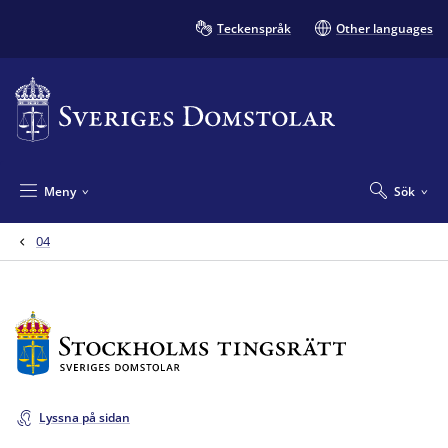
Teckenspråk
Other languages
Meny
Sök
04
Lyssna på sidan