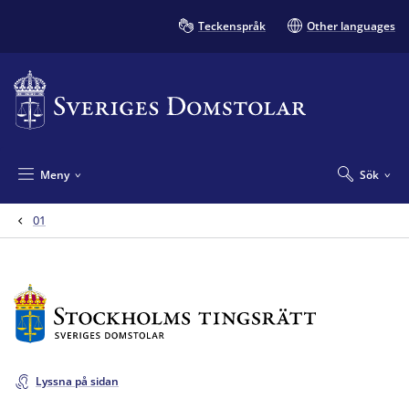
Teckenspråk
Other languages
Meny
Sök
01
Lyssna på sidan