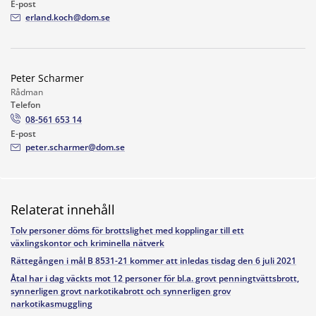
E-post
erland.koch@dom.se
Peter Scharmer
Rådman
Telefon
08-561 653 14
E-post
peter.scharmer@dom.se
Relaterat innehåll
Tolv personer döms för brottslighet med kopplingar till ett
växlingskontor och kriminella nätverk
Rättegången i mål B 8531-21 kommer att inledas tisdag den 6 juli 2021
Åtal har i dag väckts mot 12 personer för bl.a. grovt penningtvättsbrott,
synnerligen grovt narkotikabrott och synnerligen grov
narkotikasmuggling