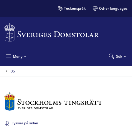
Teckenspråk
Other languages
Meny
Sök
06
Lyssna på sidan