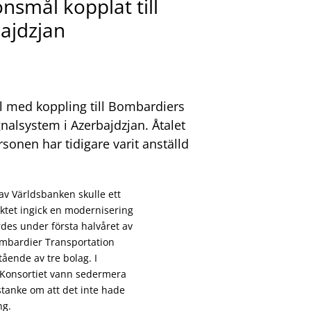
nsmål kopplat till
ajdzjan
l med koppling till Bombardiers
nalsystem i Azerbajdzjan. Åtalet
rsonen har tidigare varit anställd
 av Världsbanken skulle ett
ektet ingick en modernisering
es under första halvåret av
mbardier Transportation
ående av tre bolag. I
g. Konsortiet vann sedermera
tanke om att det inte hade
ng.