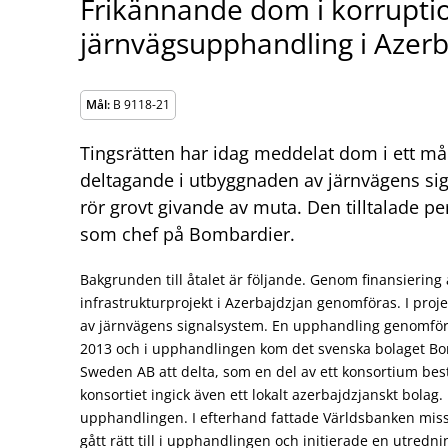
Frikännande dom i korruptio
järnvägsupphandling i Azerb
Mål:
B 9118-21
Tingsrätten har idag meddelat dom i ett må
deltagande i utbyggnaden av järnvägens sig
rör grovt givande av muta. Den tilltalade pe
som chef på Bombardier.
Bakgrunden till åtalet är följande. Genom finansiering
infrastrukturprojekt i Azerbajdzjan genomföras. I proj
av järnvägens signalsystem. En upphandling genomförd
2013 och i upphandlingen kom det svenska bolaget Bo
Sweden AB att delta, som en del av ett konsortium best
konsortiet ingick även ett lokalt azerbajdzjanskt bola
upphandlingen. I efterhand fattade Världsbanken miss
gått rätt till i upphandlingen och initierade en utredni