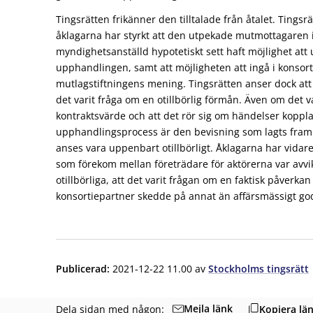
Tingsrätten frikänner den tilltalade från åtalet. Tingsrä
åklagarna har styrkt att den utpekade mutmottagaren i
myndighetsanställd hypotetiskt sett haft möjlighet att 
upphandlingen, samt att möjligheten att ingå i konsort
mutlagstiftningens mening. Tingsrätten anser dock att 
det varit fråga om en otillbörlig förmån. Även om det va
kontraktsvärde och att det rör sig om händelser kopplad
upphandlingsprocess är den bevisning som lagts fram int
anses vara uppenbart otillbörligt. Åklagarna har vidare 
som förekom mellan företrädare för aktörerna var avvi
otillbörliga, att det varit frågan om en faktisk påverkan 
konsortiepartner skedde på annat än affärsmässigt go
Publicerad
:
2021-12-22 11.00
av
Stockholms tingsrätt
Mejla länk
Dela sidan med någon:
Kopiera lä