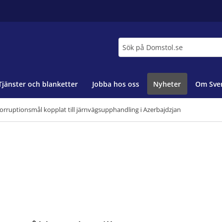
Sök
Tjänster och blanketter
Jobba hos oss
Nyheter
Om Sver
rruptionsmål kopplat till järnvägsupphandling i Azerbajdzjan