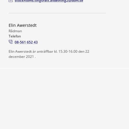
stockholms.tingsratt.avdelning2@dom.se
Elin Awerstedt
Rådman
Telefon
08-561 652 43
Elin Awerstedt är anträffbar kl. 15.30-16.00 den 22
december 2021 .