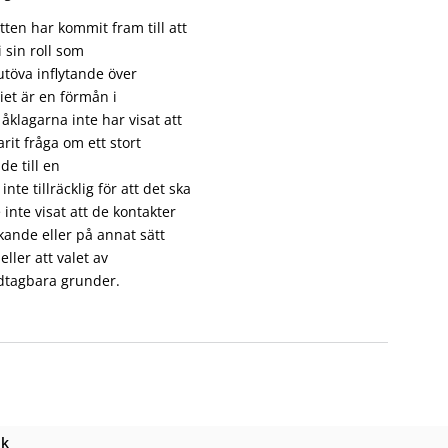
tten har kommit fram till att
 sin roll som
utöva inflytande över
iet är en förmån i
åklagarna inte har visat att
rit fråga om ett stort
e till en
e tillräcklig för att det ska
inte visat att de kontakter
kande eller på annat sätt
eller att valet av
dtagbara grunder.
nk