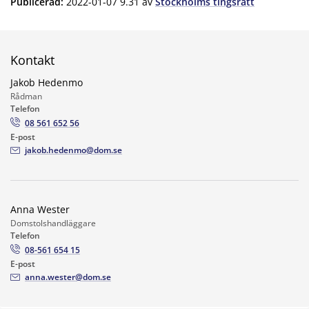
Publicerad
:
2022-01-07 9.31
av
Stockholms tingsrätt
Kontakt
Jakob Hedenmo
Rådman
Telefon
08 561 652 56
E-post
jakob.hedenmo@dom.se
Anna Wester
Domstolshandläggare
Telefon
08-561 654 15
E-post
anna.wester@dom.se