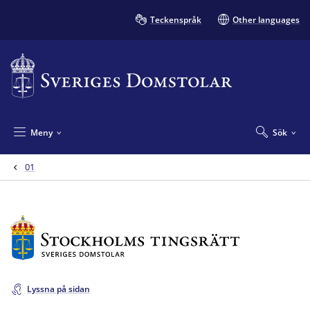
Teckenspråk
Other languages
Meny
Sök
01
Lyssna på sidan