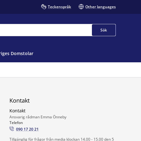
Teckenspråk
Other languages
Sök
iges Domstolar
Kontakt
Kontakt
Ansvarig rådman Emma Önneby
Telefon
090 17 20 21
Tillgänglig för frågor från media klockan 14.00 - 15.00 den 5