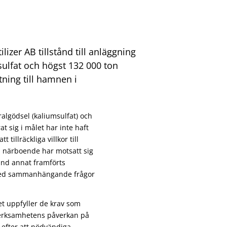
izer AB tillstånd till anläggning
sulfat och högst 132 000 ton
tning till hamnen i
ralgödsel (kaliumsulfat) och
t sig i målet har inte haft
tillräckliga villkor till
a närboende har motsatt sig
nd annat framförts
rmed sammanhängande frågor
t uppfyller de krav som
 verksamhetens påverkan på
, efter att nödvändiga