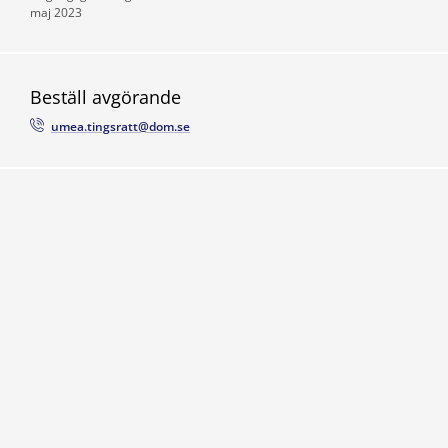
maj 2023
Beställ avgörande
umea.tingsratt@dom.se