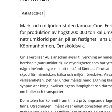
Mål:
M 2029-21
Mark- och miljödomstolen lämnar Cinis Fertil
för produktion av högst 200 000 ton kalium
natriumklorid per år, på en fastighet i anslu
Köpmanholmen, Örnsköldsvik.
Cinis Fertilizer AB:s ansökan avser tillverkning av mine
bordssalt (natriumklorid). De myndigheter som har yttra
några invändningar mot att tillstånd lämnas, förutsatt att 
skydd för människors hälsa och miljön föreskrivs. Viss
verksamheten. Det har under målets handläggning bla
synpunkter kring lokaliseringens lämplighet och dä
om buller och transporter.
Domstolen har kommit fram till att prövningsunderlage
finns. Utredningen i målet visar enligt domstolen att
människors hälsa eller miljön inte är större än att den