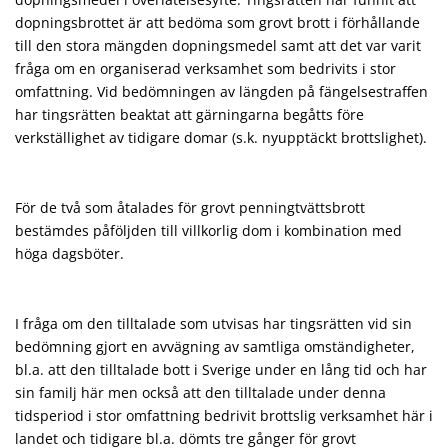
dopningsbrottet är att bedöma som grovt brott i förhållande
till den stora mängden dopningsmedel samt att det var varit
fråga om en organiserad verksamhet som bedrivits i stor
omfattning. Vid bedömningen av längden på fängelsestraffen
har tingsrätten beaktat att gärningarna begåtts före
verkställighet av tidigare domar (s.k. nyupptäckt brottslighet).
För de två som åtalades för grovt penningtvättsbrott
bestämdes påföljden till villkorlig dom i kombination med
höga dagsböter.
I fråga om den tilltalade som utvisas har tingsrätten vid sin
bedömning gjort en avvägning av samtliga omständigheter,
bl.a. att den tilltalade bott i Sverige under en lång tid och har
sin familj här men också att den tilltalade under denna
tidsperiod i stor omfattning bedrivit brottslig verksamhet här i
landet och tidigare bl.a. dömts tre gånger för grovt