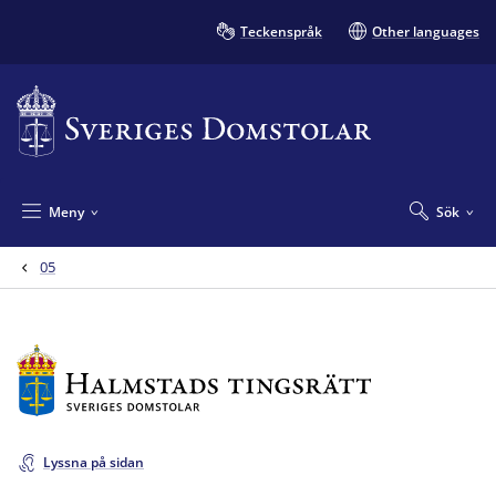
Teckenspråk
Other languages
Meny
Sök
05
Lyssna på sidan