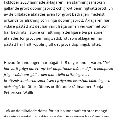
I oktober 2023 lämnade åklagaren i en stämningsansökan
gällande grovt dopningsbrott och grovt penningtvättsbrott. En
av de tilltalade åtalades även för grovt bedrägeri medelst
urkundsförfalskning och ringa dopningsbrott. Åklagaren har
vidare påstått att det har varit fråga om en verksamhet som
har bedrivits i större omfattning. Ytterligare två personer
åtalades för grovt penningtvättsbrott som åklagaren har
påstått har haft koppling till det grova dopningsbrottet.
Huvudförhandlingen har pågått i 15 dagar under våren. ”
Det
har varit fråga om ett mycket omfattande mål med flera komplexa
frågor både var gäller den materiella prövningen av
brottsmisstankarna samt även i fråga om kvarstad, häktning och
utvisning
”, berättar rättens ordförande rådmannen Sonja
Pettersson Wallin.
Två av de tilltalade döms för att ha innehaft en stor mängd
dopningsmedel i överlåtelsesyfte. Tingsrätten har funnit att