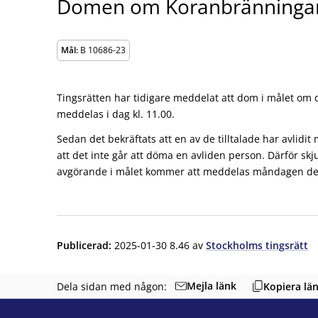
Domen om Koranbränningar
Mål:
B 10686-23
Tingsrätten har tidigare meddelat att dom i målet om
meddelas i dag kl. 11.00.
Sedan det bekräftats att en av de tilltalade har avlidi
att det inte går att döma en avliden person. Därför sk
avgörande i målet kommer att meddelas måndagen den 
Publicerad
:
2025-01-30 8.46
av
Stockholms tingsrätt
Mejla länk
Dela sidan med någon:
Kopiera lä