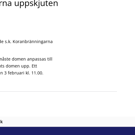
na uppskjuten
 de s.k. Koranbränningarna
t måste domen anpassas till
juts domen upp. Ett
3 februari kl. 11.00.
nk