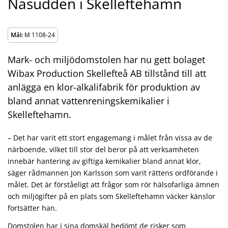
Näsudden i Skelleftehamn
Mål:
M 1108-24
Mark- och miljödomstolen har nu gett bolaget
Wibax Production Skellefteå AB tillstånd till att
anlägga en klor-alkalifabrik för produktion av
bland annat vattenreningskemikalier i
Skelleftehamn.
– Det har varit ett stort engagemang i målet från vissa av de
närboende, vilket till stor del beror på att verksamheten
innebär hantering av giftiga kemikalier bland annat klor,
säger rådmannen Jon Karlsson som varit rättens ordförande i
målet. Det är förståeligt att frågor som rör hälsofarliga ämnen
och miljögifter på en plats som Skelleftehamn väcker känslor
fortsätter han.
Domstolen har i sina domskäl bedömt de risker som