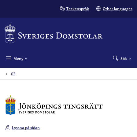
Teckenspråk
Other languages
Meny
Sök
03
Lyssna på sidan