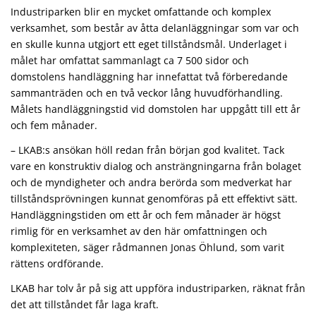
Industriparken blir en mycket omfattande och komplex
verksamhet, som består av åtta delanläggningar som var och
en skulle kunna utgjort ett eget tillståndsmål. Underlaget i
målet har omfattat sammanlagt ca 7 500 sidor och
domstolens handläggning har innefattat två förberedande
sammanträden och en två veckor lång huvudförhandling.
Målets handläggningstid vid domstolen har uppgått till ett år
och fem månader.
– LKAB:s ansökan höll redan från början god kvalitet. Tack
vare en konstruktiv dialog och ansträngningarna från bolaget
och de myndigheter och andra berörda som medverkat har
tillståndsprövningen kunnat genomföras på ett effektivt sätt.
Handläggningstiden om ett år och fem månader är högst
rimlig för en verksamhet av den här omfattningen och
komplexiteten, säger rådmannen Jonas Öhlund, som varit
rättens ordförande.
LKAB har tolv år på sig att uppföra industriparken, räknat från
det att tillståndet får laga kraft.