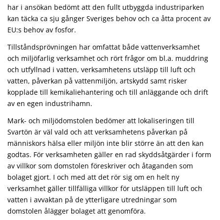
har i ansökan bedömt att den fullt utbyggda industriparken
kan täcka ca sju gånger Sveriges behov och ca åtta procent av
EU:s behov av fosfor.
Tillståndsprövningen har omfattat både vattenverksamhet
och miljöfarlig verksamhet och rört frågor om bl.a. muddring
och utfyllnad i vatten, verksamhetens utsläpp till luft och
vatten, påverkan på vattenmiljön, artskydd samt risker
kopplade till kemikaliehantering och till anläggande och drift
av en egen industrihamn.
Mark- och miljödomstolen bedömer att lokaliseringen till
Svartön är väl vald och att verksamhetens påverkan på
människors hälsa eller miljön inte blir större än att den kan
godtas. För verksamheten gäller en rad skyddsåtgärder i form
av villkor som domstolen föreskriver och åtaganden som
bolaget gjort. I och med att det rör sig om en helt ny
verksamhet gäller tillfälliga villkor för utsläppen till luft och
vatten i avvaktan på de ytterligare utredningar som
domstolen ålägger bolaget att genomföra.