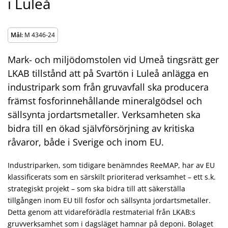
i Luleå
Mål:
M 4346-24
Mark- och miljödomstolen vid Umeå tingsrätt ger
LKAB tillstånd att på Svartön i Luleå anlägga en
industripark som från gruvavfall ska producera
främst fosforinnehållande mineralgödsel och
sällsynta jordartsmetaller. Verksamheten ska
bidra till en ökad självförsörjning av kritiska
råvaror, både i Sverige och inom EU.
Industriparken, som tidigare benämndes ReeMAP, har av EU
klassificerats som en särskilt prioriterad verksamhet – ett s.k.
strategiskt projekt – som ska bidra till att säkerställa
tillgången inom EU till fosfor och sällsynta jordartsmetaller.
Detta genom att vidareförädla restmaterial från LKAB:s
gruvverksamhet som i dagsläget hamnar på deponi. Bolaget