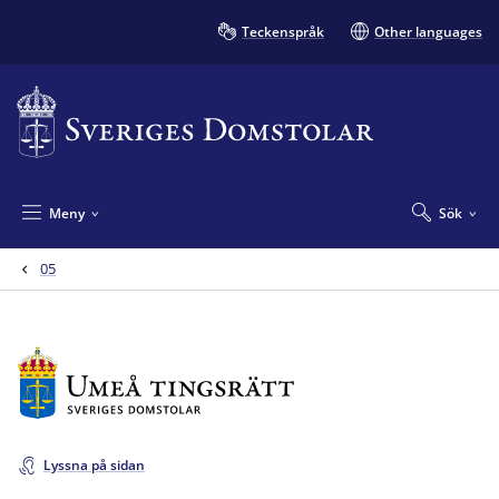
Teckenspråk
Other languages
Meny
Sök
05
Lyssna på sidan