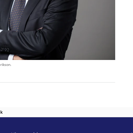
rikson.
nk