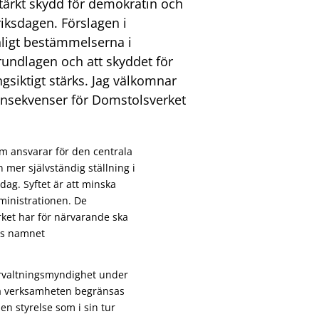
tärkt skydd för demokratin och
iksdagen. Förslagen i
nligt bestämmelserna i
rundlagen och att skyddet för
iktigt stärks. Jag välkomnar
onsekvenser för Domstolsverket
m ansvarar för den centrala
mer självständig ställning i
dag. Syftet är att minska
dministrationen. De
et har för närvarande ska
es namnet
örvaltningsmyndighet under
ra verksamheten begränsas
n styrelse som i sin tur