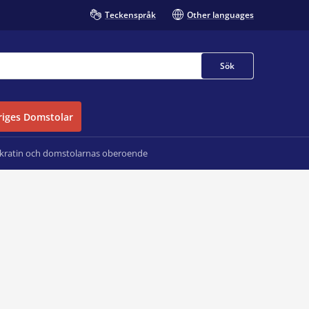
Teckenspråk
Other languages
Sök
iges Domstolar
okratin och domstolarnas oberoende