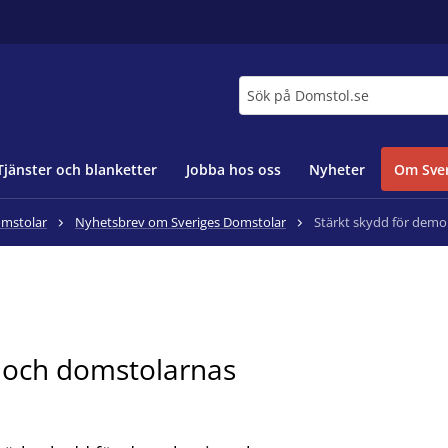
Sök
Tjänster och blanketter
Jobba hos oss
Nyheter
Om Sver
omstolar
Nyhetsbrev om Sveriges Domstolar
Stärkt skydd för dem
n och domstolarnas