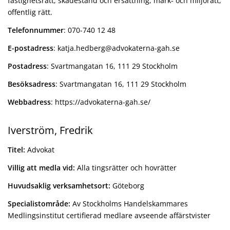
fastighetsrätt, skadestånd och ersättning, mark- och miljörätt,
offentlig rätt.
Telefonnummer
: 070-740 12 48
E-postadress
: katja.hedberg@advokaterna-gah.se
Postadress
: Svartmangatan 16, 111 29 Stockholm
Besöksadress
: Svartmangatan 16, 111 29 Stockholm
Webbadress
: https://advokaterna-gah.se/
Iverström, Fredrik
Titel:
Advokat
Villig att medla vid:
Alla tingsrätter och hovrätter
Huvudsaklig verksamhetsort:
Göteborg
Specialistområde:
Av Stockholms Handelskammares
Medlingsinstitut certifierad medlare avseende affärstvister