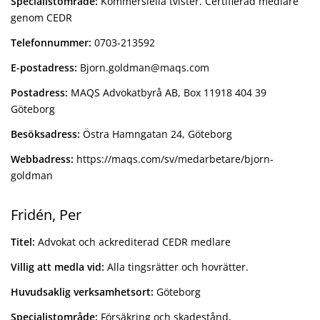
Specialistområde:
Kommersiella tvister. Certifierad medlare
genom CEDR
Telefonnummer:
0703-213592
E-postadress:
Bjorn.goldman@maqs.com
Postadress:
MAQS Advokatbyrå AB, Box 11918 404 39
Göteborg
Besöksadress:
Östra Hamngatan 24, Göteborg
Webbadress:
https://maqs.com/sv/medarbetare/bjorn-
goldman
Fridén, Per
Titel:
Advokat och ackrediterad CEDR medlare
Villig att medla vid:
Alla tingsrätter och hovrätter.
Huvudsaklig verksamhetsort:
Göteborg
Specialistområde:
Försäkring och skadestånd,