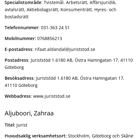
Specialistområde
: Tvistemål. Arbetsrätt, Affärsjuridik,
avtalsrätt, Aktiebolagsrätt, Konsumenträtt, Hyres- och
bostadsrätt
Telefonnummer
: 031-363 24 51
Mobilnummer:
0768856213
E-postadress
: rifaat.aldandal@juriststod.se
Postadress
: Juriststöd 1.6180 AB, Östra Hamngatan 17, 41110
Göteborg
Besöksadress
: Juriststöd 1.6180 AB, Östra Hamngatan 17,
41110 Göteborg
Webbadress
: www.juriststod.se
Aljuboori, Zahraa
Titel:
Jurist
Huvudsaklig verksamhetsort:
Stockholm, Göteborg och Skåne