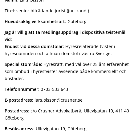
Titel
: senior biträdande jurist (jur. kand.)
Huvudsaklig verksamhetsort
: Göteborg
Jag är villig att ta medlingsuppdrag i dispositiva tvistemål
vid
:
Endast vid dessa domstolar
: Hyresrelaterade tvister i
hyresnämnden och allmän domstol i västra Sverige.
Specialistområde
: Hyresrätt, med väl över 25 års erfarenhet
som ombud i hyrestvister avseende både kommersiellt och
bostäder.
Telefonnummer
: 0703-533 643
E-postadress
: lars.olsson@crusner.se
Postadress
: c/o Crusner Advokatbyrå, Ullevigatan 19, 411 40
Göteborg
Besöksadress
: Ullevigatan 19, Göteborg