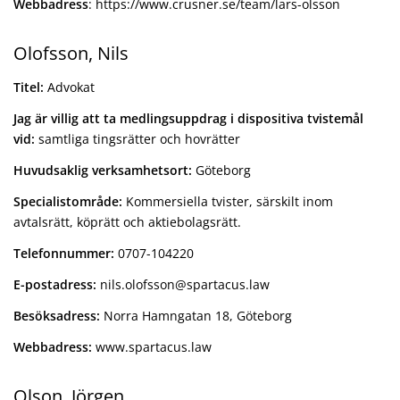
Webbadress
: https://www.crusner.se/team/lars-olsson
Olofsson, Nils
Titel:
Advokat
Jag är villig att ta medlingsuppdrag i dispositiva tvistemål
vid:
samtliga tingsrätter och hovrätter
Huvudsaklig verksamhetsort:
Göteborg
Specialistområde:
Kommersiella tvister, särskilt inom
avtalsrätt, köprätt och aktiebolagsrätt.
Telefonnummer:
0707-104220
E-postadress:
nils.olofsson@spartacus.law
Besöksadress:
Norra Hamngatan 18, Göteborg
Webbadress:
www.spartacus.law
Olson, Jörgen