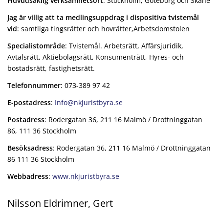
Huvudsaklig verksamhetsort
: Stockholm, Göteborg och Skåne
Jag är villig att ta medlingsuppdrag i dispositiva tvistemål
vid
: samtliga tingsrätter och hovrätter,Arbetsdomstolen
Specialistområde
: Tvistemål. Arbetsrätt, Affärsjuridik,
Avtalsrätt, Aktiebolagsrätt, Konsumenträtt, Hyres- och
bostadsrätt, fastighetsrätt.
Telefonnummer
: 073-389 97 42
E-postadress
:
Info@nkjuristbyra.se
Postadress
: Rodergatan 36, 211 16 Malmö / Drottninggatan
86, 111 36 Stockholm
Besöksadress
: Rodergatan 36, 211 16 Malmö / Drottninggatan
86 111 36 Stockholm
Webbadress
:
www.nkjuristbyra.se
Nilsson Eldrimner, Gert