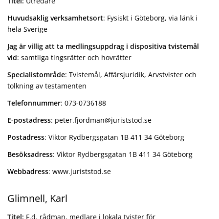
Titel:
Utredare
Huvudsaklig verksamhetsort
: Fysiskt i Göteborg, via länk i
hela Sverige
Jag är villig att ta medlingsuppdrag i dispositiva tvistemål
vid
: samtliga tingsrätter och hovrätter
Specialistområde
: Tvistemål, Affärsjuridik, Arvstvister och
tolkning av testamenten
Telefonnummer
: 073-0736188
E-postadress
: peter.fjordman@juriststod.se
Postadress
: Viktor Rydbergsgatan 1B 411 34 Göteborg
Besöksadress
: Viktor Rydbergsgatan 1B 411 34 Göteborg
Webbadress
: www.juriststod.se
Glimnell, Karl
Titel:
F.d. rådman, medlare i lokala tvister för