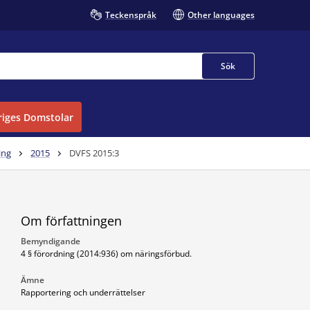
Teckenspråk
Other languages
Sök
iges Domstolar
ing
2015
DVFS 2015:3
Om författningen
Bemyndigande
4 § förordning (2014:936) om näringsförbud.
Ämne
Rapportering och underrättelser