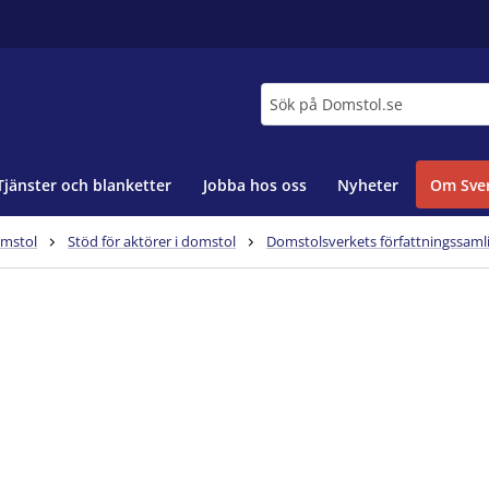
Sök
Tjänster och blanketter
Jobba hos oss
Nyheter
Om Sver
omstol
Stöd för aktörer i domstol
Domstolsverkets författningssaml