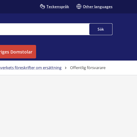
Teckenspråk
Other languages
Sök
iges Domstolar
erkets föreskrifter om ersättning
Offentlig försvarare