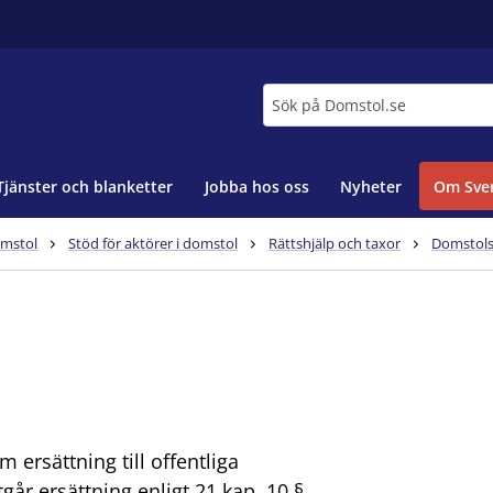
Sök
Tjänster och blanketter
Jobba hos oss
Nyheter
Om Sver
omstol
Stöd för aktörer i domstol
Rättshjälp och taxor
Domstolsv
 ersättning till offentliga
går ersättning enligt 21 kap. 10 §