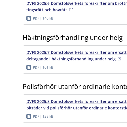
DVFS 2025:6 Domstolsverkets föreskrifter om brottmå
tingsrätt och hovrätt
PDF
146 kB
Häktningsförhandling under helg
DVFS 2025:7 Domstolsverkets föreskrifter om ersättni
deltagande i häktningsförhandling under helg
PDF
101 kB
Polisförhör utanför ordinarie kont
DVFS 2025:8 Domstolsverkets föreskrifter om ersättn
biträder vid polisförhör utanför ordinarie kontorsti
PDF
129 kB