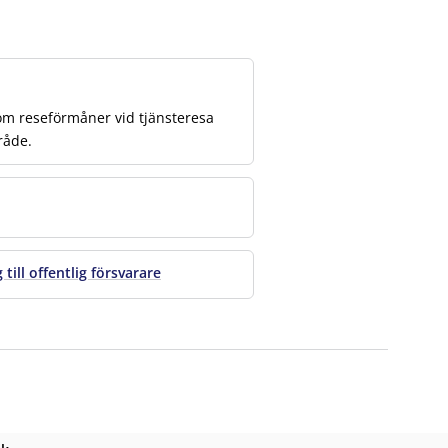
 om reseförmåner vid tjänsteresa
råde.
ill offentlig försvarare