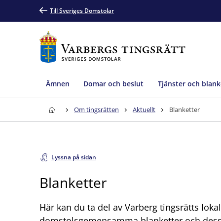
Till Sveriges Domstolar
Ämnen
Domar och beslut
Tjänster och blank
Om tingsrätten
Aktuellt
Blanketter
Lyssna på sidan
Blanketter
Här kan du ta del av Varberg tingsrätts loka
domstolsgemensamma blanketter och dessa 