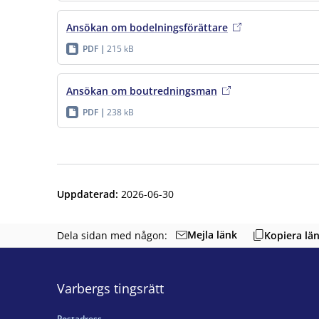
Ansökan om bodelningsförättare
PDF
215 kB
Ansökan om boutredningsman
PDF
238 kB
Uppdaterad
:
2026-06-30
Mejla länk
Dela sidan med någon:
Kopiera lä
Varbergs tingsrätt
Postadress