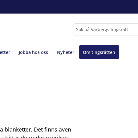
Sök
etter
Jobba hos oss
Nyheter
Om tingsrätten
la blanketter. Det finns även
hittar du under rubriken