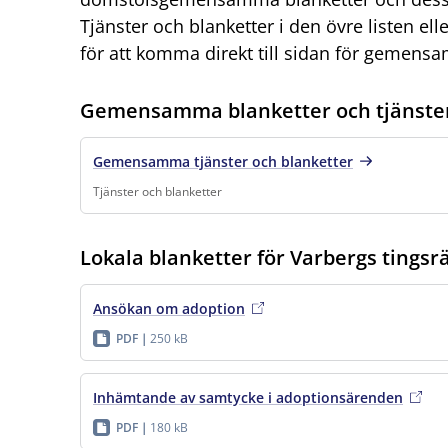
Tjänster och blanketter i den övre listen el
för att komma direkt till sidan för gemensa
Gemensamma blanketter och tjänste
Gemensamma tjänster och blanketter
Tjänster och blanketter
Finns under:
Tjänster och blanketter
.
Lokala blanketter för Varbergs tingsrä
Ansökan om adoption
PDF
250 kB
Inhämtande av samtycke i adoptionsärenden
PDF
180 kB