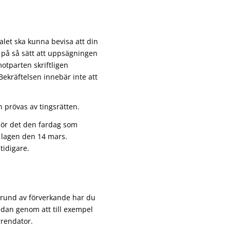
talet ska kunna bevisa att din
 på så sätt att uppsägningen
otparten skriftligen
Bekräftelsen innebär inte att
prövas av tingsrätten.
hör det den fardag som
t lagen den 14 mars.
tidigare.
grund av förverkande har du
kadan genom att till exempel
rrendator.