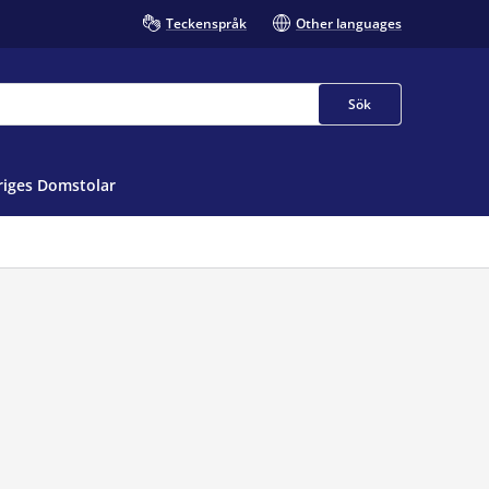
Teckenspråk
Other languages
Sök
iges Domstolar