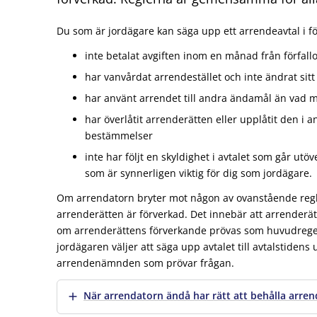
Du som är jordägare kan säga upp ett arrendeavtal i f
inte betalat avgiften inom en månad från förfal
har vanvårdat arrendestället och inte ändrat sitt 
har använt arrendet till andra ändamål än vad m
har överlåtit arrenderätten eller upplåtit den i
bestämmelser
inte har följt en skyldighet i avtalet som går utö
som är synnerligen viktig för dig som jordägare.
Om arrendatorn bryter mot någon av ovanstående regle
arrenderätten är förverkad. Det innebär att arrenderät
om arrenderättens förverkande prövas som huvudrege
jordägaren väljer att säga upp avtalet till avtalstidens
arrendenämnden som prövar frågan.
Visa mer
När arrendatorn ändå har rätt att behålla arre