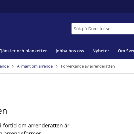
Sök
Tjänster och blanketter
Jobba hos oss
Nyheter
Om Sver
rende
Allmänt om arrende
Förverkande av arrenderätten
en
i förtid om arrenderätten är
a arrendeformer.