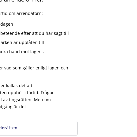
örtid om arrendatorn:
lodagen
beteende efter att du har sagt till
arken är upplåten till
 andra hand mot lagens
ver vad som gäller enligt lagen och
r kallas det att
ten upphör i förtid. Frågor
l av tingsrätten. Men om
 utgång är det
nderätten