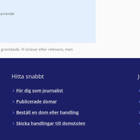
 arrende
 Arrende, Allmänt om arrende
.
Bostadsrätt
.
granskade. Vi strävar efter relevans, men
Hitta snabbt
För dig som journalist
Publicerade domar
Beställ en dom eller handling
Skicka handlingar till domstolen