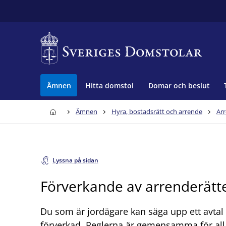
Ämnen
Hitta domstol
Domar och beslut
Ämnen
Hyra, bostadsrätt och arrende
Ar
Lyssna på sidan
Förverkande av arrenderätt
Du som är jordägare kan säga upp ett avtal 
förverkad. Reglerna är gemensamma för all