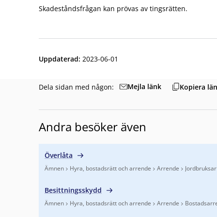
Skadeståndsfrågan kan prövas av tingsrätten.
Uppdaterad
:
2023-06-01
Mejla länk
Dela sidan med någon:
Kopiera lä
Andra besöker även
Överlåta
Ämnen
Hyra, bostadsrätt och arrende
Arrende
Jordbruksa
Finns under:
Ämnen, Hyra, bostadsrätt och arrende,
Besittningsskydd
Ämnen
Hyra, bostadsrätt och arrende
Arrende
Bostadsarr
Finns under:
Ämnen, Hyra, bostadsrätt och arrende,