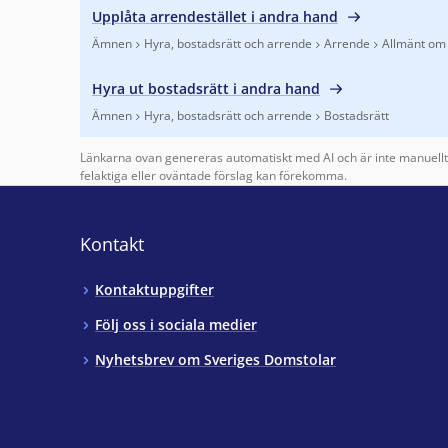
Upplåta arrendestället i andra hand
Ämnen
Hyra, bostadsrätt och arrende
Arrende
Allmänt om
Finns under:
Ämnen, Hyra, bostadsrätt och arrende,
Hyra ut bostadsrätt i andra hand
Ämnen
Hyra, bostadsrätt och arrende
Bostadsrätt
Finns under:
Ämnen, Hyra, bostadsrätt och arrende, 
Länkarna ovan genereras automatiskt med AI och är inte manuellt 
felaktiga eller oväntade förslag kan förekomma.
Kontakt
Kontaktuppgifter
Följ oss i sociala medier
Nyhetsbrev om Sveriges Domstolar