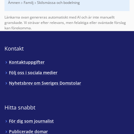
Ämnen
Familj
Skilsmässa och bodelning
Finns under:
Ämnen, Familj, Skilsmässa och bodelning
.
Länkarna ovan genereras automatiskt med AI och är inte manuellt
granskade. Vi strävar efter relevans, men felaktiga eller oväntade förslag
kan förekomma.
Kontakt
Kontaktuppgifter
Följ oss i sociala medier
Nyhetsbrev om Sveriges Domstolar
Hitta snabbt
För dig som journalist
Publicerade domar