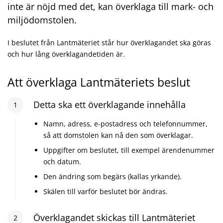
inte är nöjd med det, kan överklaga till mark- och
miljödomstolen.
I beslutet från Lantmäteriet står hur överklagandet ska göras
och hur lång överklagandetiden är.
Att överklaga Lantmäteriets beslut
Steg
Detta ska ett överklagande innehålla
1
:
1
Namn, adress, e-postadress och telefonnummer,
så att domstolen kan nå den som överklagar.
Uppgifter om beslutet, till exempel ärendenummer
och datum.
Den ändring som begärs (kallas yrkande).
Skälen till varför beslutet bör ändras.
Steg
Överklagandet skickas till Lantmäteriet
2
:
2