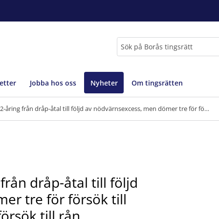
Sök
etter
Jobba hos oss
Nyheter
Om tingsrätten
Tingsrätten friar en 22-åring från dråp-åtal till följd av nödvärnsexcess, men dömer tre för försök till rån respektive medhjälp till försök till rån
rån dråp-åtal till följd
 tre för försök till
örsök till rån