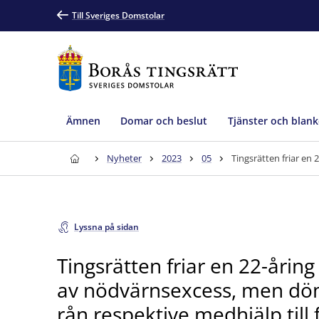
Till Sveriges Domstolar
Ämnen
Domar och beslut
Tjänster och blank
Nyheter
2023
05
Lyssna på sidan
Tingsrätten friar en 22-åring f
av nödvärnsexcess, men dömer
rån respektive medhjälp till f