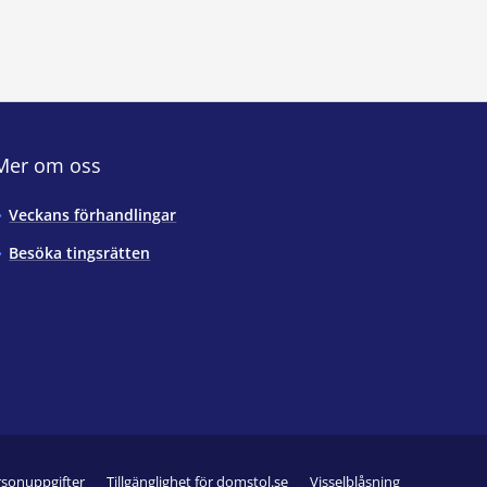
Mer om oss
Veckans förhandlingar
Besöka tingsrätten
rsonuppgifter
Tillgänglighet för domstol.se
Visselblåsning