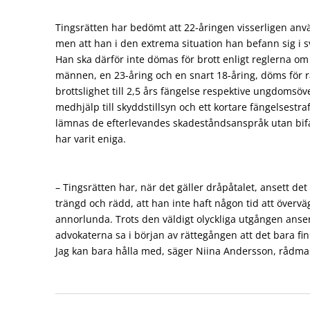
Tingsrätten har bedömt att 22-åringen visserligen anvä
men att han i den extrema situation han befann sig i s
Han ska därför inte dömas för brott enligt reglerna o
männen, en 23-åring och en snart 18-åring, döms för 
brottslighet till 2,5 års fängelse respektive ungdomsö
medhjälp till skyddstillsyn och ett kortare fängelsestra
lämnas de efterlevandes skadeståndsanspråk utan bifa
har varit eniga.
– Tingsrätten har, när det gäller dråpåtalet, ansett det 
trängd och rädd, att han inte haft någon tid att övervä
annorlunda. Trots den väldigt olyckliga utgången anser 
advokaterna sa i början av rättegången att det bara finn
Jag kan bara hålla med, säger Niina Andersson, rådma