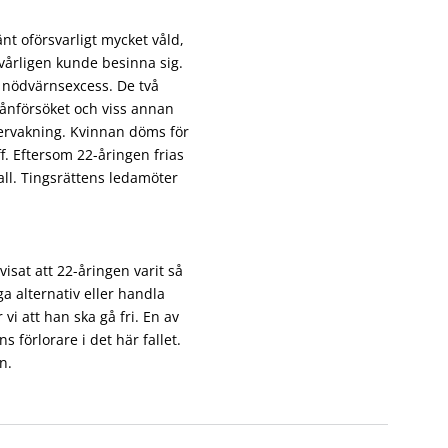
nt oförsvarligt mycket våld,
vårligen kunde besinna sig.
m nödvärnsexcess. De två
rånförsöket och viss annan
vervakning. Kvinnan döms för
ff. Eftersom 22-åringen frias
ll. Tingsrättens ledamöter
visat att 22-åringen varit så
ga alternativ eller handla
vi att han ska gå fri. En av
s förlorare i det här fallet.
n.