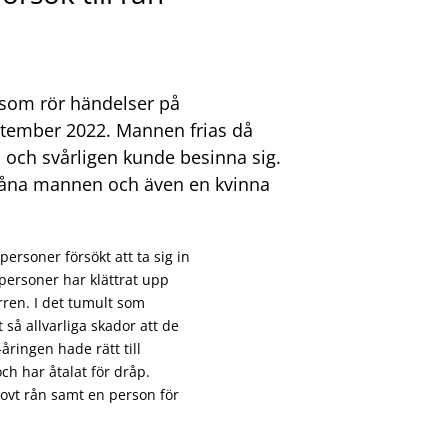
 som rör händelser på
ptember 2022. Mannen frias då
 och svårligen kunde besinna sig.
råna mannen och även en kvinna
rsoner försökt att ta sig in
personer har klättrat upp
rren. I det tumult som
så allvarliga skador att de
åringen hade rätt till
och har åtalat för dråp.
grovt rån samt en person för