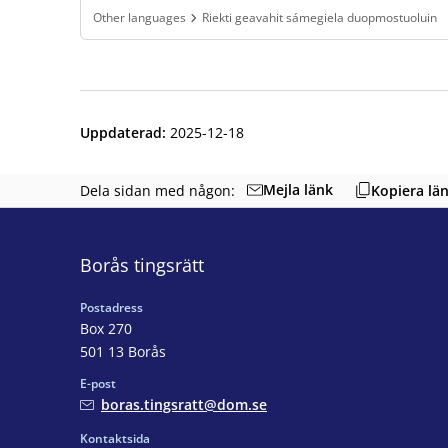
Other languages
Riekti geavahit sámegiela duopmostuoluin
Finns under:
Other languages, Riekti geavahit sámegiela duopm
Uppdaterad
:
2025-12-18
Mejla länk
Dela sidan med någon:
Kopiera lä
Borås tingsrätt
Postadress
Box 270
501 13 Borås
E-post
boras.tingsratt@dom.se
Kontaktsida