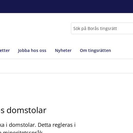
Sök
etter
Jobba hos oss
Nyheter
Om tingsrätten
os domstolar
ka i domstolar. Detta regleras i
h minoritetsspråk.