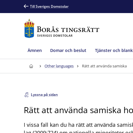
Till Sveriges Domstolar
Ämnen
Domar och beslut
Tjänster och blank
Other languages
Rätt att använda samiska
Lyssna på sidan
Rätt att använda samiska h
I vissa fall kan du ha rätt att använda samis
lag (2009:724) om nationella minoriteter oc