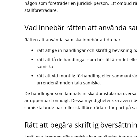
någon som företräder en juridisk person. Ett ombud r
ställföreträdare.
Vad innebär rätten att använda s
Rätten att använda samiska innebär att du har
rätt att ge in handlingar och skriftlig bevisning 
rätt att få de handlingar som hör till ärendet elle
samiska
rätt att vid muntlig förhandling eller sammanträ
arrendenämnden tala samiska.
De handlingar som lämnats in ska domstolarna översätt
är uppenbart onödigt. Dessa myndigheter ska även i öv
samisktalande part eller ställföreträdare för part på s
Rätt att begära skriftlig översättni
I mål och ärenden där samiska kan användas har du som