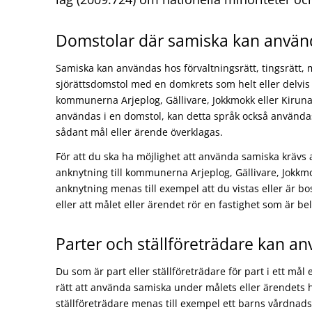
Domstolar där samiska kan använ
Samiska kan användas hos förvaltningsrätt, tingsrätt, 
sjörättsdomstol med en domkrets som helt eller delv
kommunerna Arjeplog, Gällivare, Jokkmokk eller Kiru
användas i en domstol, kan detta språk också användas
sådant mål eller ärende överklagas.
För att du ska ha möjlighet att använda samiska krävs a
anknytning till kommunerna Arjeplog, Gällivare, Jokkm
anknytning menas till exempel att du vistas eller är 
eller att målet eller ärendet rör en fastighet som är be
Parter och ställföreträdare kan a
Du som är part eller ställföreträdare för part i ett mål
rätt att använda samiska under målets eller ärendets
ställföreträdare menas till exempel ett barns vårdnad