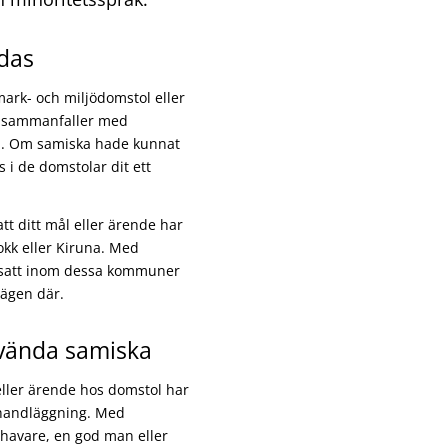
das
mark- och miljödomstol eller
is sammanfaller med
na. Om samiska hade kunnat
 i de domstolar dit ett
tt ditt mål eller ärende har
okk eller Kiruna. Med
bosatt inom dessa kommuner
lägen där.
nvända samiska
 eller ärende hos domstol har
 handläggning. Med
shavare, en god man eller