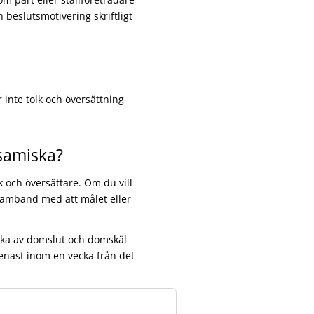
h beslutsmotivering skriftligt
r inte tolk och översättning
 samiska?
k och översättare. Om du vill
samband med att målet eller
miska av domslut och domskäl
senast inom en vecka från det