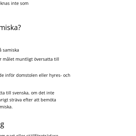
äknas inte som
amiska?
på samiska
r målet muntligt översatta till
de inför domstolen eller hyres- och
a till svenska, om det inte
rigt sträva efter att bemöta
amiska.
ng
 part eller ställföreträdare