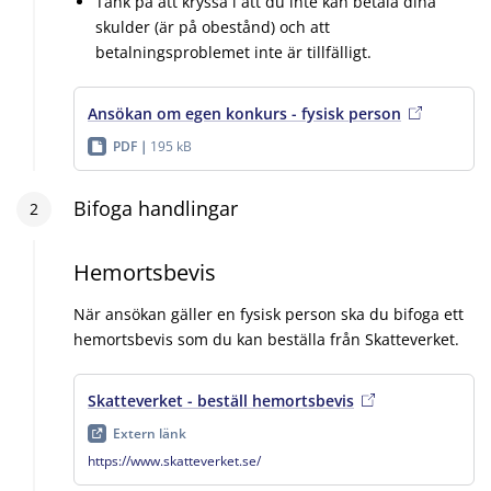
Tänk på att kryssa i att du inte kan betala dina
skulder (är på obestånd) och att
betalningsproblemet inte är tillfälligt.
Ansökan om egen konkurs - fysisk person
PDF
195 kB
Steg
Bifoga handlingar
2
:
2
Hemortsbevis
När ansökan gäller en fysisk person ska du bifoga ett
hemortsbevis som du kan beställa från Skatteverket.
Skatteverket - beställ hemortsbevis
, extern länk
, öppn
Extern länk
https://www.skatteverket.se/