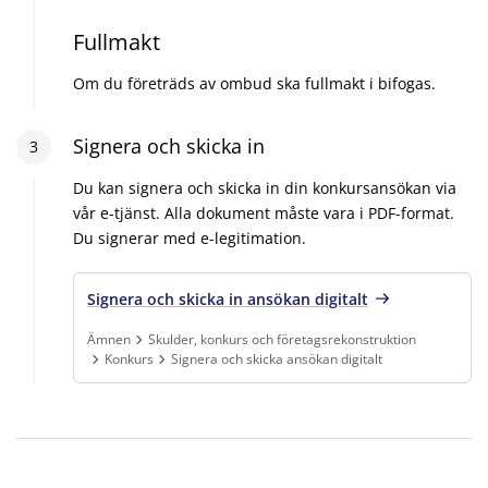
Fullmakt
Om du företräds av ombud ska fullmakt i bifogas.
Steg
Signera och skicka in
3
:
3
Du kan signera och skicka in din konkursansökan via
vår e-tjänst. Alla dokument måste vara i PDF-format.
Du signerar med e-legitimation.
Signera och skicka in ansökan digitalt
Ämnen
Skulder, konkurs och företagsrekonstruktion
Konkurs
Signera och skicka ansökan digitalt
Finns under:
Ämnen, Skulder, konkurs och företagsrekonstruktion, 