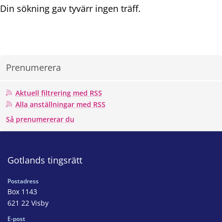
Din sökning gav tyvärr ingen träff.
Prenumerera
Aktuell filtrering med RSS
Alla anställningar med RSS
Så prenumererar du
Gotlands tingsrätt
Postadress
Box 1143
621 22 Visby
E-post