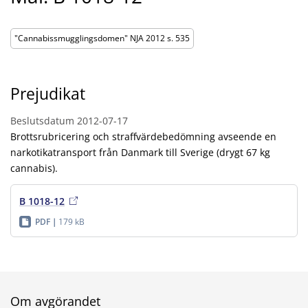
"Cannabissmugglingsdomen" NJA 2012 s. 535
Prejudikat
Beslutsdatum
2012-07-17
Brottsrubricering och straffvärdebedömning avseende en
narkotikatransport från Danmark till Sverige (drygt 67 kg
cannabis).
B 1018-12
PDF
179 kB
Om avgörandet