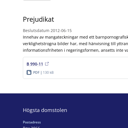
Prejudikat
Beslutsdatum
2012-06-15
Innehav av mangateckningar med ett barnpornografisk
verklighetstrogna bilder har, med hänvisning till yttra
informationsfriheten i regeringsformen, ansetts inte va
B 990-11
PDF
130 kB
Högsta domstolen
Postadress