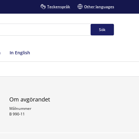
Teckenspråk
Other languages
Sök
n
In English
Om avgörandet
Målnummer
B 990-11