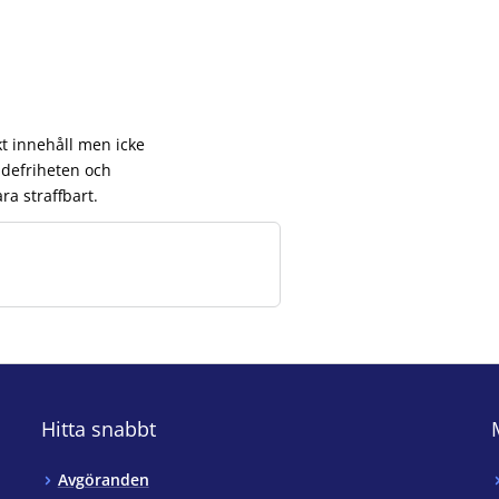
t innehåll men icke
ndefriheten och
ra straffbart.
Hitta snabbt
Avgöranden