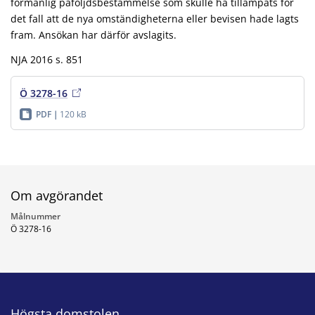
förmånlig påföljdsbestämmelse som skulle ha tillämpats för
det fall att de nya omständigheterna eller bevisen hade lagts
fram. Ansökan har därför avslagits.
NJA 2016 s. 851
Ö 3278-16
PDF
120 kB
Om avgörandet
Målnummer
Ö 3278-16
Högsta domstolen