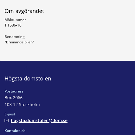
Om avgörandet
Målnummer
T 1586-16
Benämning
"Brinnande bilen"
Högsta domstolen
Postadress
Box 2066
103 12 Stockholm
E-post
hogsta.domstolen@dom.se
Kontaktsida