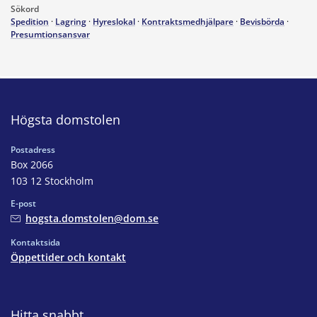
Sökord
Spedition
·
Lagring
·
Hyreslokal
·
Kontraktsmedhjälpare
·
Bevisbörda
·
Presumtionsansvar
Högsta domstolen
Postadress
Box 2066
103 12 Stockholm
E-post
hogsta.domstolen@dom.se
Kontaktsida
Öppettider och kontakt
Hitta snabbt