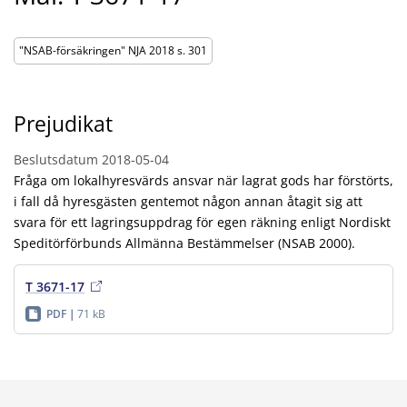
"NSAB-försäkringen" NJA 2018 s. 301
Prejudikat
Beslutsdatum
2018-05-04
Fråga om lokalhyresvärds ansvar när lagrat gods har förstörts,
i fall då hyresgästen gentemot någon annan åtagit sig att
svara för ett lagringsuppdrag för egen räkning enligt Nordiskt
Speditörförbunds Allmänna Bestämmelser (NSAB 2000).
T 3671-17
PDF
71 kB