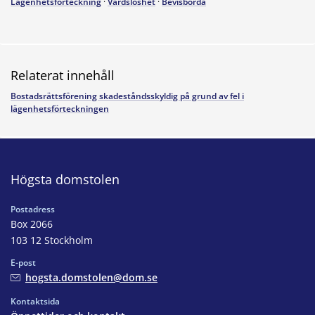
Lägenhetsförteckning
·
Vårdslöshet
·
Bevisbörda
Relaterat innehåll
Bostadsrättsförening skadeståndsskyldig på grund av fel i
lägenhetsförteckningen
Högsta domstolen
Postadress
Box 2066
103 12 Stockholm
E-post
hogsta.domstolen@dom.se
Kontaktsida