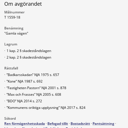
Om avgörandet
Målnummer
T 1559-18
Benämning
"Gamla vägen"
Lagrum
·
1 kap. 2 § skadeståndslagen
·
2 kap. 2 § skadeståndslagen
Rättsfall
·
”Badkarsskadan” NJA 1975 s. 657
·
”Kone” NJA 1987 s. 692
·
”Fastigheten Pastorn” NJA 2001 s. 878
·
”Max och Frasses” NJA 2005 s. 608
·
”BDO” NJA 2014 s. 272
·
”Kommunens oriktiga upplysning” NJA 2017 s. 824
Sökord
Ren förmögenhetsskada
·
Befogad tillit
·
Bostadsrätt
·
Pantsättning
·