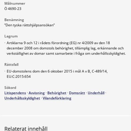
Målnummer
Ö 4690-23
Benämning
”Den tyska rättshjälpsansökan”
Lagrum
·
Artiklarna 9 och 12 i rådets förordning (EG) nr 4/2009 av den 18
december 2008 om domstols behörighet, tillämplig lag, erkännande och
verkställighet av domar samt samarbete i fråga om underhållsskyldighet.
Rättsfall
·
EU-domstolens dom den 6 oktober 2015 i mål A v B, C-489/14,
EU:C:2015:654
Sökord
Litispendens
·
Avvisning
·
Behörighet
·
Domsrätt
·
Underhåll
·
Underhållsskyldighet
·
Vilandeförklaring
Relaterat innehåll