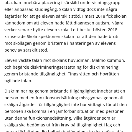
bl.a. kan innebära placering i särskild undervisningsgrupp
eller anpassad studiegång. Skolan vidtog dock inte några
åtgärder för att ge eleven särskilt stöd. I mars 2018 fick skolan
kännedom om att eleven hade fått diagnosen autism. Några
veckor senare bytte eleven skola. I ett beslut hösten 2018
kritiserade Skolinspektionen skolan för att den hade brutit
mot skollagen genom bristerna i hanteringen av elevens
behov av särskilt stöd.
Eleven väckte talan mot skolans huvudman, Malmö kommun,
och begärde diskrimineringsersättning för diskriminering
genom bristande tillgänglighet. Tingsrätten och hovrätten
ogillade talan.
Diskriminering genom bristande tillgänglighet innebär att en
person med en funktionsnedsättning missgynnas genom att
skäliga åtgärder för tillgänglighet inte har vidtagits för att den
personen ska komma i en jämförbar situation med personer
utan denna funktionsnedsättning. Vilka åtgärder som är
skäliga ska bedömas utifrån krav på tillgänglighet i lag och
annan författning. En helhetsbedömning ska dock göras där