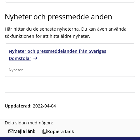
Finns under:
Om webbplatsen och digitala kanaler, Så använder du webbpl
Nyheter och pressmeddelanden
Här hittar du de senaste nyheterna. Du kan även använda
sökfunktionen för att hitta äldre nyheter.
Nyheter och pressmeddelanden från Sveriges
Domstolar
Nyheter
Finns under:
Nyheter
.
Uppdaterad
:
2022-04-04
Dela sidan med någon:
Mejla länk
Kopiera länk