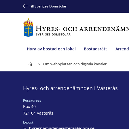
Till Sveriges Domstolar
Hyra av bostad och lokal
Bostadsrätt
Arrend
Om webbplatsen och digitala kanaler
Hyres- och arrendenämnden i Västerås
Postadress
Box 40
721 04 Västerås
E-post
hyresnamndenivasteras@dom.se