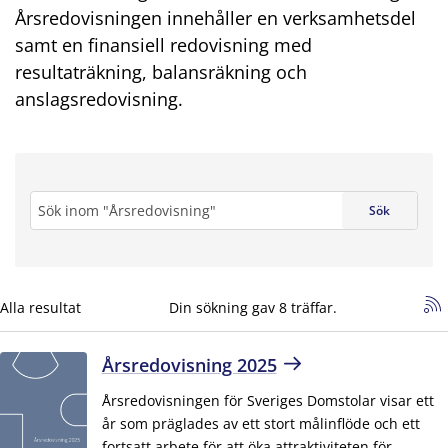
Årsredovisningen innehåller en verksamhetsdel
samt en finansiell redovisning med
resultaträkning, balansräkning och
anslagsredovisning.
Sök
Sök
sökning
Alla resultat
*
Din sökning gav 8 träffar.
Årsredovisning 2025
Årsredovisningen för Sveriges Domstolar visar ett
år som präglades av ett stort målinflöde och ett
fortsatt arbete för att öka attraktiviteten för