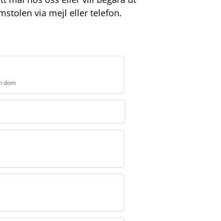
tolen via mejl eller telefon.
en dom
erklaga en dom
.