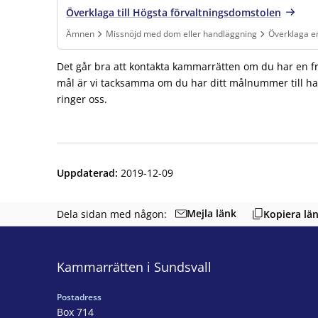
Överklaga till Högsta förvaltningsdomstolen
Ämnen
Missnöjd med dom eller handläggning
Överklaga 
Finns under:
Ämnen, Missnöjd med dom eller handläggning, Öv
Det går bra att kontakta kammarrätten om du har en fr
mål är vi tacksamma om du har ditt målnummer till ha
ringer oss.
Uppdaterad
:
2019-12-09
Mejla länk
Dela sidan med någon:
Kopiera lä
Kammarrätten i Sundsvall
Postadress
Box 714