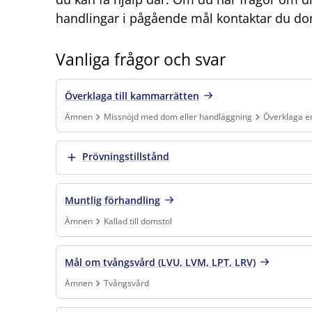
handlingar i pågående mål kontaktar du doms
Vanliga frågor och svar
Överklaga till kammarrätten
Ämnen
Missnöjd med dom eller handläggning
Överklaga 
Finns under:
Ämnen, Missnöjd med dom eller handläggning, Öv
Visa mer
Prövningstillstånd
Muntlig förhandling
Ämnen
Kallad till domstol
Finns under:
Ämnen, Kallad till domstol
.
Mål om tvångsvård (LVU, LVM, LPT, LRV)
Ämnen
Tvångsvård
Finns under:
Ämnen, Tvångsvård
.