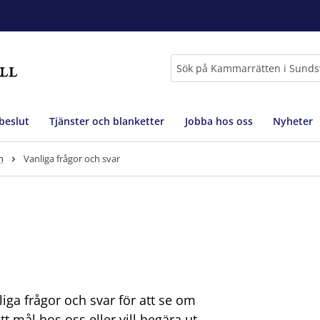
Sök
beslut
Tjänster och blanketter
Jobba hos oss
Nyheter
n
Vanliga frågor och svar
iga frågor och svar för att se om
t mål hos oss eller vill begära ut