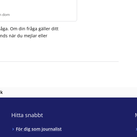
en dom
erklaga en dom
.
åga. Om din fråga gäller ditt
nds när du mejlar eller
nk
Hitta snabbt
För dig som journalist