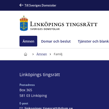
Till Sveriges Domstolar
Ämnen
Domar och beslut
Tjänster och blank
Ämnen
Familj
Linköpings tingsrätt
Postadress
Box 365
581 03 Linköping
E-post
linkopings.tingsratt@dom.se